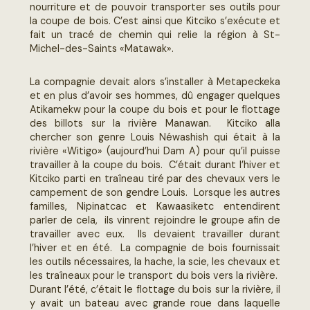
RÉSERVE
nourriture et de pouvoir transporter ses outils pour
la coupe de bois. C’est ainsi que Kitciko s’exécute et
fait un tracé de chemin qui relie la région à St-
LES
Michel-des-Saints «Matawak».
SAISONS
ATIKAMEKW
La compagnie devait alors s’installer à Metapeckeka
et en plus d’avoir ses hommes, dû engager quelques
Atikamekw pour la coupe du bois et pour le flottage
des billots sur la rivière Manawan. Kitciko alla
À
chercher son genre Louis Néwashish qui était à la
PROPOS
rivière «Witigo» (aujourd’hui Dam A) pour qu’il puisse
travailler à la coupe du bois. C’était durant l’hiver et
NOUS
Kitciko parti en traîneau tiré par des chevaux vers le
JOINDRE
campement de son gendre Louis. Lorsque les autres
familles, Nipinatcac et Kawaasiketc entendirent
parler de cela, ils vinrent rejoindre le groupe afin de
travailler avec eux. Ils devaient travailler durant
l’hiver et en été. La compagnie de bois fournissait
les outils nécessaires, la hache, la scie, les chevaux et
les traîneaux pour le transport du bois vers la rivière.
Durant l’été, c’était le flottage du bois sur la rivière, il
y avait un bateau avec grande roue dans laquelle