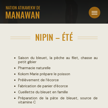
NATION ATIKAMEKW DE
MANAWAN
NOMADISME
NIPIN – ÉTÉ
FIN
DU
NOMADISME
Saison du bleuet, la pêche au filet, chasse au
petit gibier
Pharmacie naturelle
SÉDENTARISATION
Kokom Marie prépare le poisson
Prélèvement de l’écorce
Fabrication de panier d’écorce
VIE
Cueillette du bleuet en famille
DANS
Préparation de la pâte de bleuet, source de
LA
vitamine C