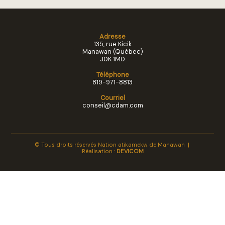
RÉSERVE
LES
Adresse
135, rue Kicik
SAISONS
Manawan (Québec)
ATIKAMEKW
J0K 1M0
Téléphone
819-971-8813
À
Courriel
PROPOS
conseil@cdam.com
NOUS
JOINDRE
© Tous droits réservés Nation atikamekw de Manawan |
Réalisation :
DEVICOM